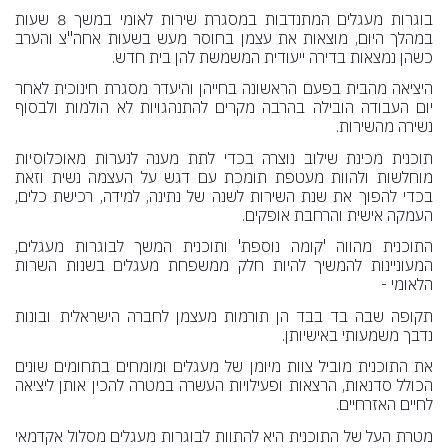
בוגרות מעגלים המתנדבות במסגרת שירות לאומי במשך 8 שעות
במהלך היום, מוצאות את עצמן בחוסר מעש בשעות אחה"צ והערב
כשהן נמצאות בדירה ייעודית המשמשת להן בית חדש.
היציאה מהבית בפעם הראשונה בחייהן והיעדר מסגרת חינוכית לאחר
יום העבודה הובילה בהרבה מקרים להתנהגויות לא הולמות ולבסוף
נשירה מהשירות.
תוכנית מכינת שילוב נוצרה בכדי לתת מענה לנערות מאוכלוסיות
מוחלשות ולהוות מעטפת תומכת עם דגש על העצמה נשית וזאת
בכדי להפוך את שנת השירות לשנה של נתינה, למידה, רכישת כלים,
העמקה אישית והרחבת אופקים.
התוכנית מהווה 'קומה נוספת' ותוכנית המשך לבוגרות מעגלים,
המעוניינות להמשיך להיות חלק ממשפחת מעגלים בשנות השרות
הלאומי -
תקופה שבה בד בבד הן תורמות מעצמן לחברה הישראלית ובונות
נדבך משמעותי באישיותן.
את התוכנית מוביל צוות מיומן של מעגלים ומומחים בתחומים שונים
הכולל סדנאות, הרצאות ופעילויות העשרה במטרה להכין אותן ליציאה
לחיים האזרחיים.
מטרת העל של התוכנית היא להתוות לבוגרות מעגלים מסלול אקדמאי