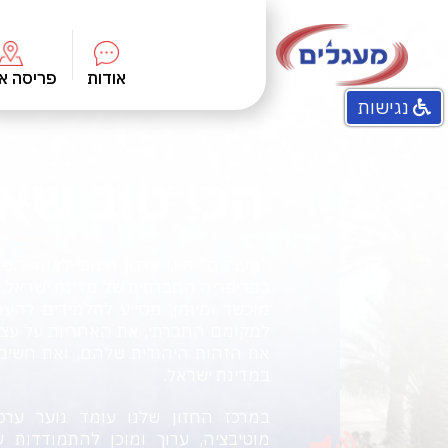
אודות
פריסה א
נגישות
התוכניות שלנו
הכי טוב שאני
חזון מעגלים
מטרות ונתונים
“מעגלים" הינו ארגון חינוכי-לאומי הפו
ועד מנהל
בפריפריה החברתית של מדינת ישראל. 
צוות
מוכשר ומיומן, מסייע לתלמידים להע
למקומם החברתי, את האחריות על עצמ
את הזהות היהודית שלהם, ואת חשיבו
במדינת ישראל.
במרכז החזון שלנו עומד נוער ערכי
מוטיבציה, ערוך ומוכן להתמודדות 