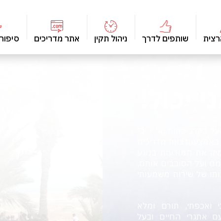
רצית
שותפים לדרך
ניהול תקין
אתר מדריכים
סיפור
 יכול!
על בקרב כתות יא' - יב'
באמצעות צוות מדריכים
מיק את המודעות בנוגע
ם ועל הסובבים אותם,
תו של שירות משמעותי
 ואכפתי, תורם ומלא
עם אתגרי החיים ובעל