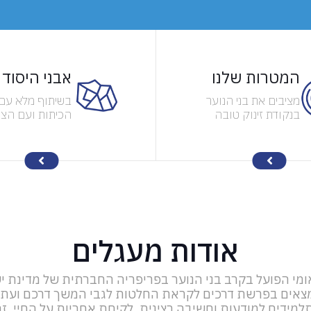
המטרות שלנו
אבני היסוד
מציבים את בני הנוער
בשיתוף מלא עם 
בנקודת זינוק טובה
הכיתות ועם הצו
יותר לחיים (נותנים
החינוכיים בבתי 
"חכה" ולא "דגים")
כל מדריך של "מ
בונה קשר אישי ב
אמצעי ובלתי תל
אודות מעגלים
לאומי הפועל בקרב בני הנוער בפריפריה החברתית של מדינת י
צאים בפרשת דרכים לקראת החלטות לגבי המשך דרכם ועתידם
למידים למודעות וחשיבה רצינית, לקיחת אחריות על החיי, זה