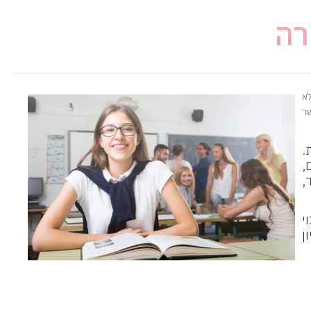
רה
א
ר
.
,
,
י
ן