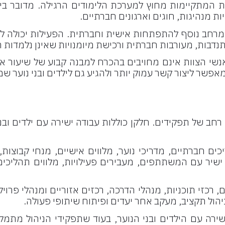
יות המתקיימות מחוץ למערכת הלימודים הרגילה. מדובר בין
ות מנהיגות, חוגים וארגונים חברתיים.
 מרחב נוסף להתפתחות אישית וחברתית. הפעילות יכולה לה
נדבות, מעורבות חברתית ורכישת מיומנויות שאינן נלמדות
י הצוות אינם מחויבים בהכרח למבנה קבוע של שיעור או ל
אפשר ליצור קשר עמוק יותר ולהגיע גם לילדים ובני נוער 
ב של תפקידים. חלקן כוללות עבודה ישירה עם ילדים ובני נ
ים חברתיים, מדריכי נוער, מלווים אישיים, מנחי קבוצות, 
ישיר עם המשתתפים, מעבירים פעילויות, מלווים תהליכי
ם, רכזי תוכניות, מנהלי הדרכה, רכזים אזוריים ומנהלי פרוי
 ניהול תקציב, מעקב אחר יעדים ופיתוח שיתופי פעולה.
ירה עם הילדים ובני הנוער, בעוד שתפקידי הניהול מתמק