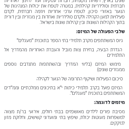
שונים בארץ, רשויות מקומיות, חברות עסקיות ועוד לחינוך לאחריות
חברתית וסולידריות קהילתית, במטרה לטפח את יכולות המנהיגות של
הנוער באזורי סיכון, לטפח ערכי אחריות ויוזמה חברתית, לקדם
פעילויות למען הקהילה ולקדם סולידריות ואחדות בין מגזרית ובין דורית
בתוך הקהילות השונות ובין קהילות שונות בישראל.
שלבי הפעולה של המיזם:
גיוס המשתתפים מקרב תלמידי בתי הספר בתוכנית "מעגלים"
הגדרת הבעיה, בחירת צוות מוביל והעברת האחריות מהמדריך אל
התלמידים
מימוש המיזם (בליווי המדריך ובהשתתפות מתנדבים נוספים
ממגזרים שונים)
סיכום הפעילות ושיקוף התרומה של הנוער לקהילה
המיזם פועל בקרב תלמידי כיתות י"א בתיכונים ממלכתיים וממ"דים
המשתתפים בתוכנית "מעגלים".
מיזמים לדוגמה:
מסיבת פורים לילדים מאושפזים בבתי חולים, אירועי בר/ת מצווה
למשפחות מעוטות יכולת, שיפוץ בתי ומועדוני קשישים, וחלוקת מזון
לנזקקים.