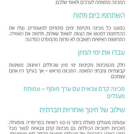
המכינה מתאימה לערכים ולאופי שלכם.
השתתפו ביום פתוח
כמעט כל מכינה מקיימת ימים פתוחים למועמדים. נצלו את
ההזדמנות לפגוש את הצוות, לשאול שאלות, ולחוות את האווירה.
התחושות האישיות חשובות לא פחות מהמפרט הפדגוגי.
עברו את ימי המיון
חלק מהמכינות מקיימות ימי מיון שכוללים ראיונות, משימות
קבוצתיות ומבחני התאמה. התכוננו מראש – אך בעיקר היו אתם
עצמכם.
מכינה קדם צבאית עם ערך מוסף – עמותת
מעגלים
שילוב של חינוך ואחריות חברתית
עמותת מעגלים פועלת ביותר מ-50 רשויות בפריפריה ומפעילה
תוכניות חינוכיות הכוללות גם מכינות קדם צבאיות לנוער מכל
רחבי הארץ. המכינות של מעגלים מציעות תהליך ליווי משמעותי,