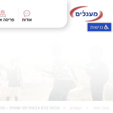
אודות
פריסה א
נגישות
התוכניות שלנו
חזון מעגלים
מטרות ונתונים
ועד מנהל
צוות
מכינה קדם צבאית חצי שנתית – מה ז
עמוד ראשי
מאמרים