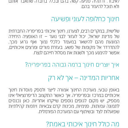
לאיבוד. זו תהיה פגיעה קשה בהם ובכלל בחברה שתאבד אותם
ולא תוכל להיעזר בהם.
חינוך כחלופה לעוני ופשיעה
שלישית, במקרים רבים, לצערנו, חינוך איכותי בפריפריה החברתית
של מדינת ישראל, יכול לעזור לבני נוער – זו האופציה היחידה
המונעת מהם להישאר במעמד כלכלי נמוך ואף גרוע מכך,
להתדרדר אל מקומות של פשע. בעזרת מורים ומרצים איכותיים,
אפשר להימנע מכך ולשנות את מסלול חייהם לנצח.
איך יוצרים חינוך ברמה גבוהה בפריפריה?
אחריות המדינה – אך לא רק
באופן טבעי, מערכת החינוך אמורה לייצר ולספק מוסדות חינוך
איכותיים במרכז ובפריפריה. אך כאשר התקצוב הדיפרנציאלי אינו
מספיק, יש מקום לגופים נוספים שייקחו אחריות. כאן נכנסים
לתמונה עמותות, פנימיות, מכינות קדם צבאיות ויוזמות קהילתיות
שפועלות לצד ובשיתוף עם המערכת הפורמלית.
מה כולל חינוך איכותי באמת?