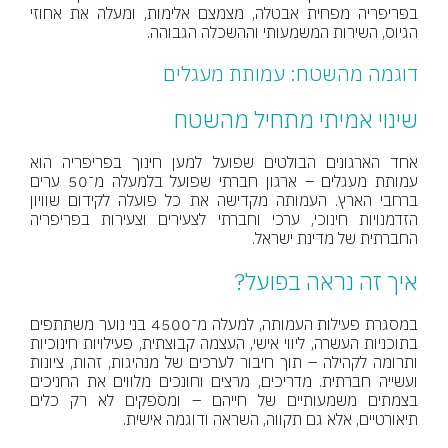
בפריפריה מפחית אבטלה, מצמצם אלימות, ומעלה את אחוזי
הגיוס, השירות המשמעותי וההשכלה הגבוהה.
דוגמה מהשטח: עמותת מעגלים
שינוי אמיתי מתחיל מהשטח
אחד הארגונים הבולטים שפועל למען חינוך בפריפריה הוא
עמותת מעגלים – ארגון חברתי שפועל בלמעלה מ־50 ערים
ברחבי הארץ. העמותה מקדישה את כל פועלה לקידום שוויון
הזדמנויות חינוכי, ערכי וחברתי לצעירים וצעירות בפריפריה
החברתית של מדינת ישראל.
איך זה נראה בפועל?
במסגרת פעילות העמותה, למעלה מ־4500 בני נוער משתתפים
בתוכניות העשרה, ליווי אישי, העצמה קבוצתית, פעילויות חינוכיות
ותרומה לקהילה – תוך חיבור לערכים של מנהיגות, זהות, ציונות
ועשייה חברתית. מדריכים, מרצים וחונכים מלווים את החניכים
בצמתים משמעותיים של חייהם – ומספקים לא רק כלים
תיאורטיים, אלא גם תקווה, השראה ודוגמה אישית.