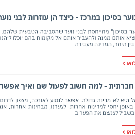
וער בסיכון במרכז - כיצד הן עוזרות לבני נוער
ר בסיכון" מתייחסת לבני נוער שהסביבה הטבעית שלהם, מש
יא אותם ממנה ולהעביר אותם אל מקומות בהם יוכלו ליהנ
 בין היתר, המדינה מעבירה
או >
חברתית - למה חשוב לפעול שם ואיך אפשר
 היא לא מדינה גדולה. אפשר לנסוע לאורכה, מצפון לדרום
אופן יחסי למדינות אחרות. לצערנו, מבחינות אחרות, אנח
 בשביל לצמצם את הפער ב
או >